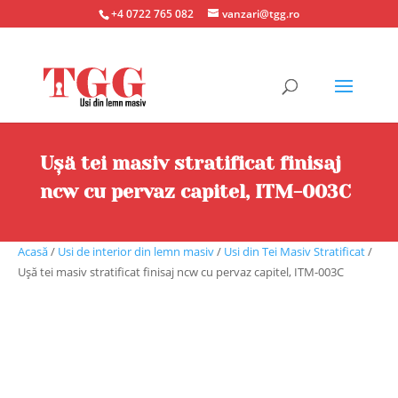
+4 0722 765 082
vanzari@tgg.ro
Ușă tei masiv stratificat finisaj
ncw cu pervaz capitel, ITM-003C
Acasă
/
Usi de interior din lemn masiv
/
Usi din Tei Masiv Stratificat
/
Ușă tei masiv stratificat finisaj ncw cu pervaz capitel, ITM-003C