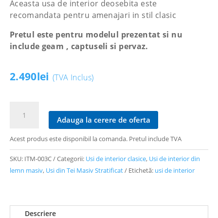
Aceasta usa de interior deosebita este
recomandata pentru amenajari in stil clasic
Pretul este pentru modelul prezentat si nu
include geam , captuseli si pervaz.
2.490
lei
(TVA Inclus)
Cantitate
Ușă
Adauga la cerere de oferta
tei
Acest produs este disponibil la comanda. Pretul include TVA
masiv
stratificat
SKU:
ITM-003C
Categorii:
Usi de interior clasice
,
Usi de interior din
finisaj
lemn masiv
,
Usi din Tei Masiv Stratificat
Etichetă:
usi de interior
ncw
cu
pervaz
capitel,
Descriere