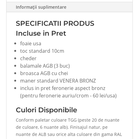
ITM-
Informații suplimentare
003C
SPECIFICATII PRODUS
Incluse in Pret
foaie usa
toc standard 10cm
cheder
balamale AGB (3 buc)
broasca AGB cu chei
maner standard VENERA BRONZ
inclus in pret feronerie aspect bronz
(pentru feronerie auriu/crom - 60 lei/usa)
Culori Disponibile
Conform paletar culoare TGG (peste 20 de nuante
de culoare, 6 nuante alb). Finisajul natur, pe
nuante de ALB sau orice alta culoare din gama RAL