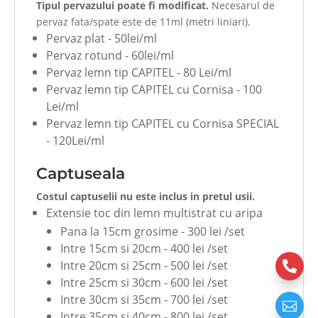
Tipul pervazului poate fi modificat.
Necesarul de
pervaz fata/spate este de 11ml (metri liniari).
Pervaz plat - 50lei/ml
Pervaz rotund - 60lei/ml
Pervaz lemn tip CAPITEL - 80 Lei/ml
Pervaz lemn tip CAPITEL cu Cornisa - 100
Lei/ml
Pervaz lemn tip CAPITEL cu Cornisa SPECIAL
- 120Lei/ml
Captuseala
Costul captuselii nu este inclus in pretul usii.
Extensie toc din lemn multistrat cu aripa
Pana la 15cm grosime - 300 lei /set
Intre 15cm si 20cm - 400 lei /set
Intre 20cm si 25cm - 500 lei /set

Intre 25cm si 30cm - 600 lei /set
Intre 30cm si 35cm - 700 lei /set

Intre 35cm si 40cm - 800 lei /set