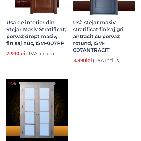
Usa de interior din
Ușă stejar masiv
Stejar Masiv Stratificat,
stratificat finisaj gri
pervaz drept masiv,
antracit cu pervaz
finisaj nuc, ISM-007PP
rotund, ISM-
007ANTRACIT
2.990
lei
(TVA Inclus)
3.390
lei
(TVA Inclus)