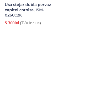
Usa stejar dubla pervaz
capitel cornisa, ISM-
026CC2K
5.700
lei
(TVA Inclus)
TGG a fost înființată în anul 2000 și are ca obiect
exclusiv de activitate execuția și comercializarea ușilor
din lemn masiv pentru interior și exterior.