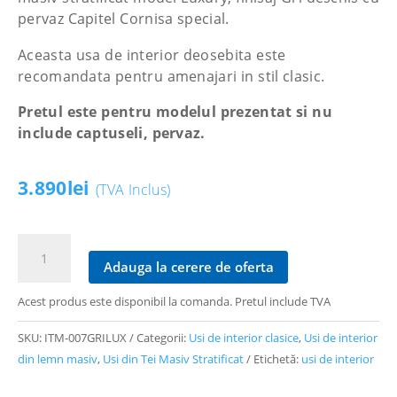
pervaz Capitel Cornisa special.
Aceasta usa de interior deosebita este
recomandata pentru amenajari in stil clasic.
Pretul este pentru modelul prezentat si nu
include captuseli, pervaz.
3.890
lei
(TVA Inclus)
Cantitate
Ușă
Adauga la cerere de oferta
tei
Acest produs este disponibil la comanda. Pretul include TVA
model
Luxury,
SKU:
ITM-007GRILUX
Categorii:
Usi de interior clasice
,
Usi de interior
finisaj
din lemn masiv
,
Usi din Tei Masiv Stratificat
Etichetă:
usi de interior
Gri
Deschis