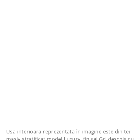
Usa interioara reprezentata în imagine este din tei
masiv stratificat model Luxury, finisaj Gri deschis cu