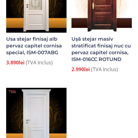
Usa stejar finisaj alb
Ușă stejar masiv
pervaz capitel cornisa
stratificat finisaj nuc cu
special, ISM-007ABG
pervaz capitel cornisa,
ISM-016CC ROTUND
3.890
lei
(TVA Inclus)
2.990
lei
(TVA Inclus)