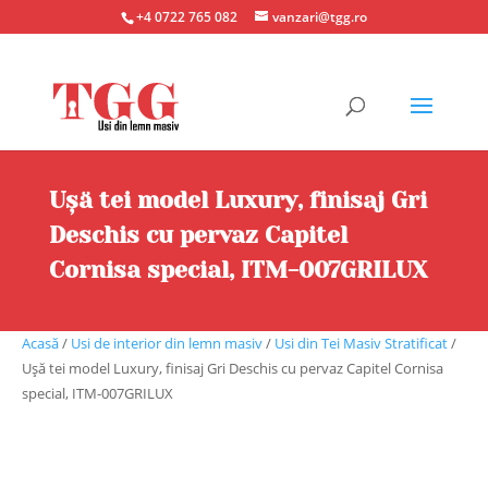
+4 0722 765 082
vanzari@tgg.ro
Ușă tei model Luxury, finisaj Gri
Deschis cu pervaz Capitel
Cornisa special, ITM-007GRILUX
Acasă
/
Usi de interior din lemn masiv
/
Usi din Tei Masiv Stratificat
/
Ușă tei model Luxury, finisaj Gri Deschis cu pervaz Capitel Cornisa
special, ITM-007GRILUX