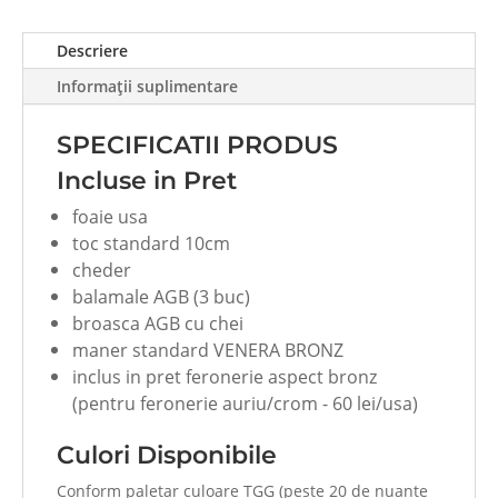
cu
pervaz
Descriere
Capitel
Informații suplimentare
Cornisa
special,
SPECIFICATII PRODUS
ITM-
007GRILUX
Incluse in Pret
foaie usa
toc standard 10cm
cheder
balamale AGB (3 buc)
broasca AGB cu chei
maner standard VENERA BRONZ
inclus in pret feronerie aspect bronz
(pentru feronerie auriu/crom - 60 lei/usa)
Culori Disponibile
Conform paletar culoare TGG (peste 20 de nuante