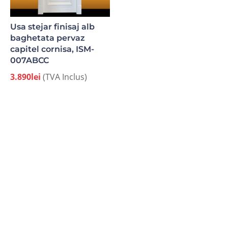
Usa stejar finisaj alb
baghetata pervaz
capitel cornisa, ISM-
007ABCC
3.890
lei
(TVA Inclus)
TGG a fost înființată în anul 2000 și are ca obiect
exclusiv de activitate execuția și comercializarea ușilor