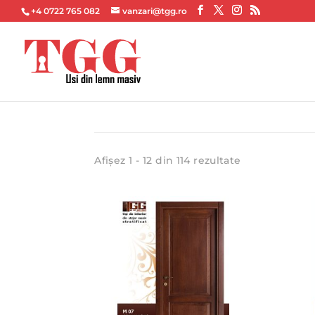
+4 0722 765 082
vanzari@tgg.ro
Sortat
Afișez 1 - 12 din 114 rezultate
după
cele
mai
recente