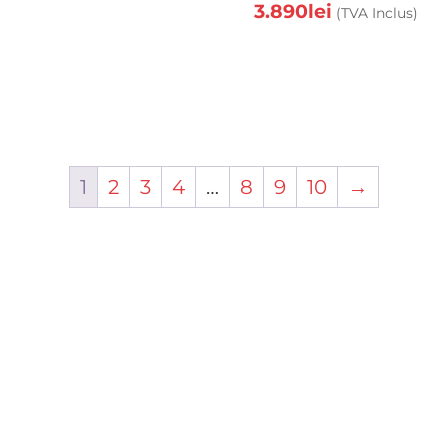
3.890
lei
(TVA Inclus)
1
2
3
4
…
8
9
10
→
ile
Ajutor
spre noi
Consultanta GRATUITA