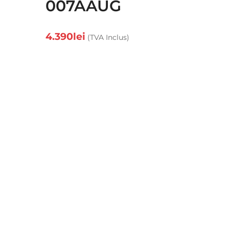
007AAUG
4.390
lei
(TVA Inclus)
Magazine de prezentare