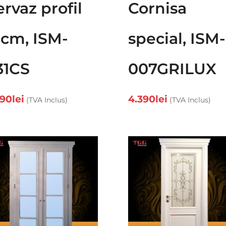
rvaz profil
Cornisa
0cm, ISM-
special, ISM-
31CS
007GRILUX
390
lei
4.390
lei
(TVA Inclus)
(TVA Inclus)