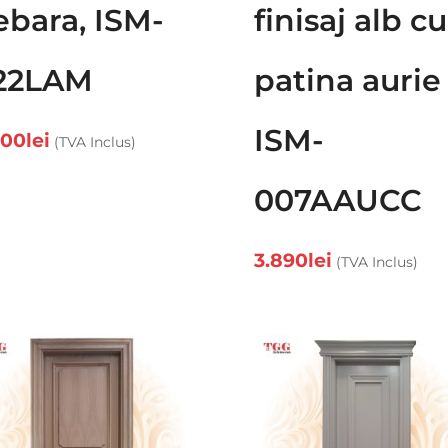
ebara, ISM-
finisaj alb cu
22LAM
patina aurie
ISM-
700
lei
(TVA Inclus)
007AAUCC
3.890
lei
(TVA Inclus)