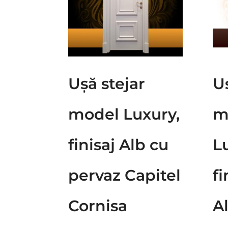
Ușă stejar
U
model Luxury,
m
finisaj Alb cu
L
pervaz Capitel
fi
Cornisa
Al