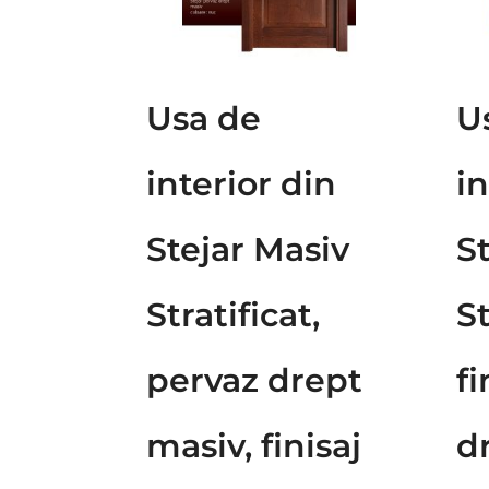
Usa de
U
interior din
in
Stejar Masiv
S
Stratificat,
St
pervaz drept
fi
masiv, finisaj
d