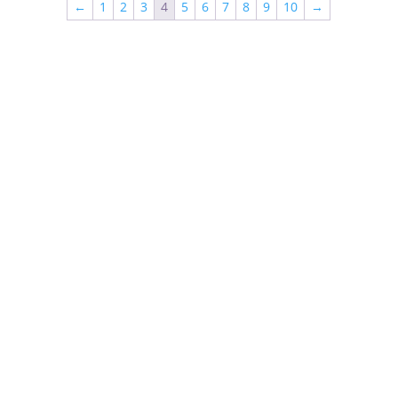
←
1
2
3
4
5
6
7
8
9
10
→
TGG a fost înființată în anul 2000 și are ca obiect
exclusiv de activitate execuția și comercializarea ușilor
din lemn masiv pentru interior și exterior.
(+4) 0726 71 56 56

(+4) 0722 76 50 82

vanzari[at]tgg.ro
