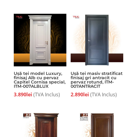
Ușă tei model Luxury,
Ușă tei masiv stratificat
finisaj Alb cu pervaz
finisaj gri antracit cu
Capitel Cornisa special,
pervaz rotund, ITM-
ITM-007ALBLUX
007ANTRACIT
3.890
lei
(TVA Inclus)
2.890
lei
(TVA Inclus)