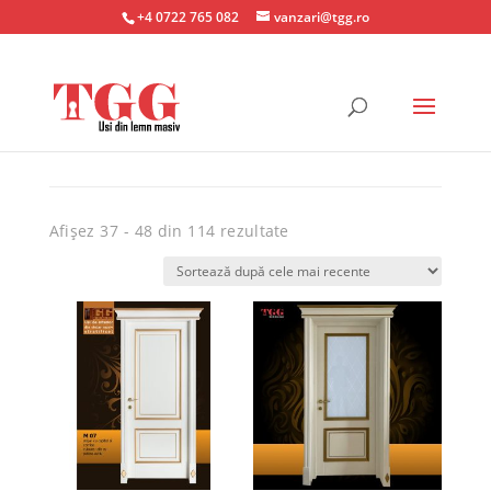
+4 0722 765 082
vanzari@tgg.ro
Sortat
Afișez 37 - 48 din 114 rezultate
după
cele
mai
recente