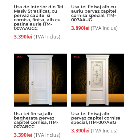
Usa de interior din Tei
Usa tei finisaj alb cu
Masiv Stratificat, cu
auriu pervaz capitel
pervaz capitel si
cornisa special, ITM-
cornisa, finisaj alb cu
007AAUG
patina aurie ITM-
3.890
lei
(TVA Inclus)
007AAUCC
3.390
lei
(TVA Inclus)
Usa tei finisaj alb
Usa tei finisaj alb
baghetata pervaz
pervaz capitel cornisa
capitel cornisa, ITM-
special, ITM-007ABG
007ABCC
3.390
lei
(TVA Inclus)
3.390
lei
(TVA Inclus)