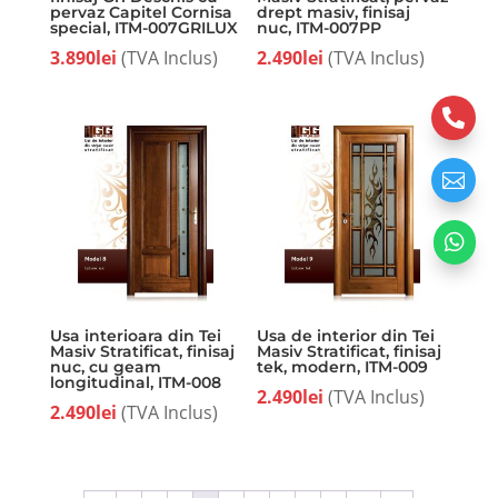
pervaz Capitel Cornisa
drept masiv, finisaj
special, ITM-007GRILUX
nuc, ITM-007PP
3.890
lei
(TVA Inclus)
2.490
lei
(TVA Inclus)



Usa interioara din Tei
Usa de interior din Tei
Masiv Stratificat, finisaj
Masiv Stratificat, finisaj
nuc, cu geam
tek, modern, ITM-009
longitudinal, ITM-008
2.490
lei
(TVA Inclus)
2.490
lei
(TVA Inclus)